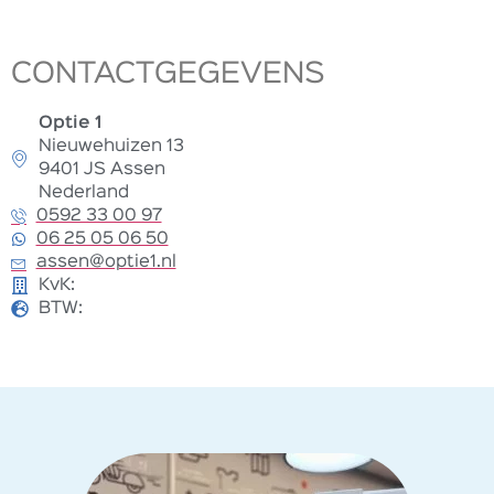
CONTACTGEGEVENS
Optie 1
Nieuwehuizen 13
9401 JS Assen
Nederland
0592 33 00 97
06 25 05 06 50
assen@optie1.nl
KvK:
BTW: